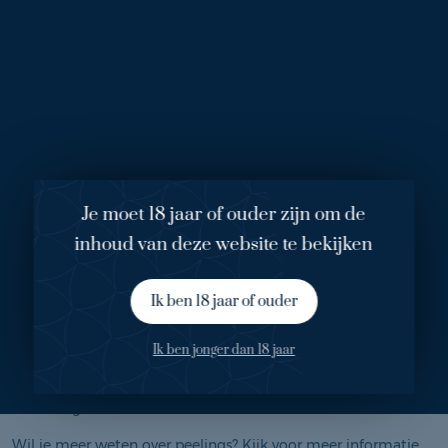
een beetje groenig uit. Ik zou zo graag een keer wakker willen
worden met een lelieblank huidje met mooie rode blosjes,
maar dat zit er bij mij niet in.”
Ouder worden
Beertje wil met heel veel levenslust en persoonlijkheid oud
worden. Ze is niet bang voor rimpels en kan zich niet
voorstellen dat ze ooit een blijvende cosmetische ingreep
zou ondergaan. “
Ik vind het leuk dat Hollandse vrouwen
Je moet 18 jaar of ouder zijn om de
persoonlijkheid belangrijker vinden dan perfectie. Zo ben ik
inhoud van deze website te bekijken
zelf ook”.
Aqua Injection
Ik ben 18 jaar of ouder
Na de peeling krijgt Beertje het Aqua Injection serum mee
naar huis. Dit serum kan onder de dag- en nachtcreme
Ik ben jonger dan 18 jaar
worden aangebracht. Het hydrateert de huid heel intensief
en bevat veel antioxidanten zodat de huid beschermd
wordt tegen invloeden van buitenaf.
Wil je meer weten over peelings? Kijk voor meer informatie