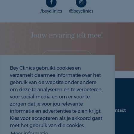
/beyclinics
@beyclinics
Jouw ervaring telt mee!
Deel je eigen ervaring!
Bey Clinics gebruikt cookies en
verzamelt daarmee informatie over het
gebruik van de website onder andere
om deze te analyseren en te verbeteren,
Maak een afspraak
Tel: 088 9000 535
voor social media en om er voor te
zorgen dat je voor jou relevante
Contact
informatie en advertenties te zien krijgt.
beyclinics.nl
Kies voor accepteren als je akkoord gaat
met het gebruik van die cookies.
Meer informatie